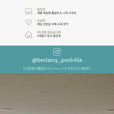
KIDS
개별 독립형 풀빌라 & 스파 리조트
SAFE
매일 안전을 위해 소독 방역
FOUR SEASON
4계절이 항상 즐겁게
@beclassy_poolvilla
#비클래시풀빌라
#beclassy
#키즈펜션
#비클래시