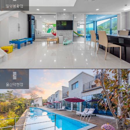
밀양봉황점
울산덕현점