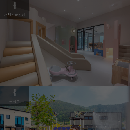
거제정글돔점
통영점